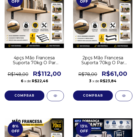
OFF
OFF
4pçs Mão Francesa
2pçs Mão Francesa
Suporta 70kg O Par
Suporta 70kg O Par
Prateleira 30cm Suporte -
Prateleira 30cm Suporte -
Baixa
Baixa
R$112,00
R$61,00
R$148,00
R$78,00
6
x de
R$22,46
3
x de
R$23,84
8
%
13
%
OFF
OFF