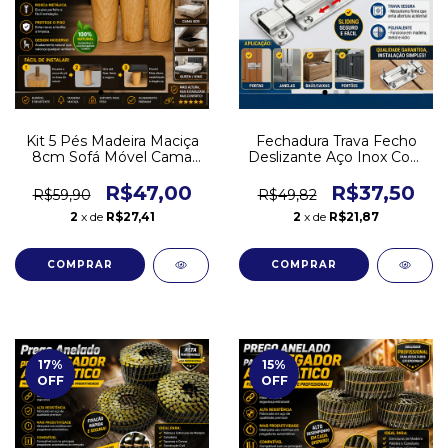
Kit 5 Pés Madeira Maciça
Fechadura Trava Fecho
8cm Sofá Móvel Cama
Deslizante Aço Inox Com
Box Queen King
Parafuso 8,5cm Tramela
R$47,00
R$37,50
R$59,90
R$49,82
2
x de
R$27,41
2
x de
R$21,87
17
%
15
%
OFF
OFF