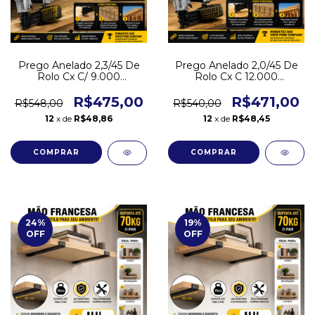
Prego Anelado 2,3/45 De
Prego Anelado 2,0/45 De
Rolo Cx C/ 9.000
Rolo Cx C 12.000
Pregador Pneumático
Pregador Pneumático
R$475,00
R$471,00
R$548,00
R$540,00
12
x de
R$48,86
12
x de
R$48,45
24
%
19
%
OFF
OFF