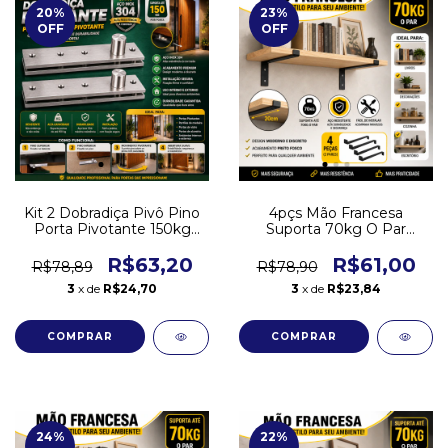
20
%
23
%
OFF
OFF
Kit 2 Dobradiça Pivô Pino
4pçs Mão Francesa
Porta Pivotante 150kg
Suporta 70kg O Par
Aço Inox 304 Canto
Prateleira 20cm Suporte -
Baixa
R$63,20
R$61,00
R$78,89
R$78,90
3
x de
R$24,70
3
x de
R$23,84
24
%
22
%