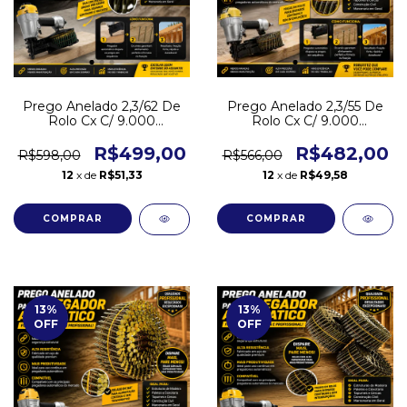
Prego Anelado 2,3/62 De
Prego Anelado 2,3/55 De
Rolo Cx C/ 9.000
Rolo Cx C/ 9.000
Pregador Pneumático
Pregador Pneumático
R$499,00
R$482,00
R$598,00
R$566,00
12
x de
R$51,33
12
x de
R$49,58
13
%
13
%
OFF
OFF