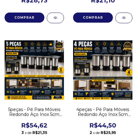
R$28,73
R$21,10
5peças - Pé Para Móveis
4peças - Pé Para Móveis
Redondo Aço Inox 5cm
Redondo Aço Inox 5cm
Regulável Cor Prateado
Regulável Cor Prateado
R$54,62
R$44,50
3
x de
R$21,35
2
x de
R$25,95