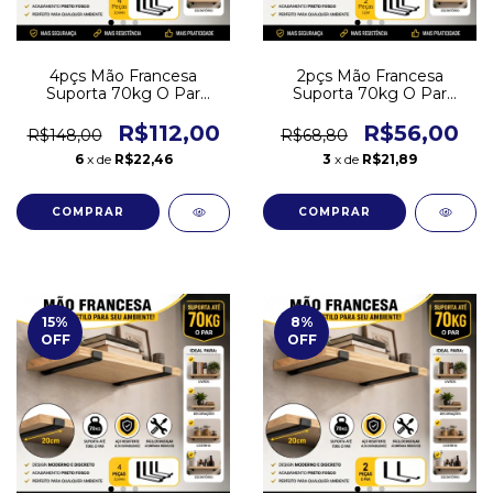
4pçs Mão Francesa
2pçs Mão Francesa
Suporta 70kg O Par
Suporta 70kg O Par
Prateleira 30cm Suporte -
Prateleira 30cm Suporte -
Cima
Cima
R$112,00
R$56,00
R$148,00
R$68,80
6
x de
R$22,46
3
x de
R$21,89
15
%
8
%
OFF
OFF