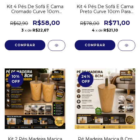
Kit 4 Pés De Sofá E Cama
Kit 4 Pés De Sofá E Cama
Cromado Curve 10cm
Preto Curve 10cm Para
Para Móveis Canto
Móveis Canto
R$58,00
R$71,00
R$62,90
R$78,00
3
x de
R$22,67
4
x de
R$21,10
10
%
24
%
OFF
OFF
Kit 2 Pés Madeira Maciça
Pé Madeira Maciça 8 Cm