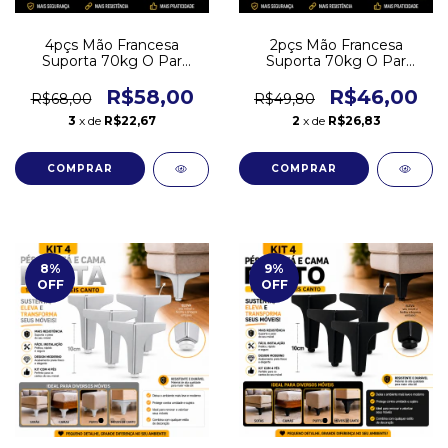
4pçs Mão Francesa
2pçs Mão Francesa
Suporta 70kg O Par
Suporta 70kg O Par
Prateleira 20cm Suporte -
Prateleira 20cm Suporte -
Cima
Cima
R$58,00
R$46,00
R$68,00
R$49,80
3
x de
R$22,67
2
x de
R$26,83
8
%
9
%
OFF
OFF