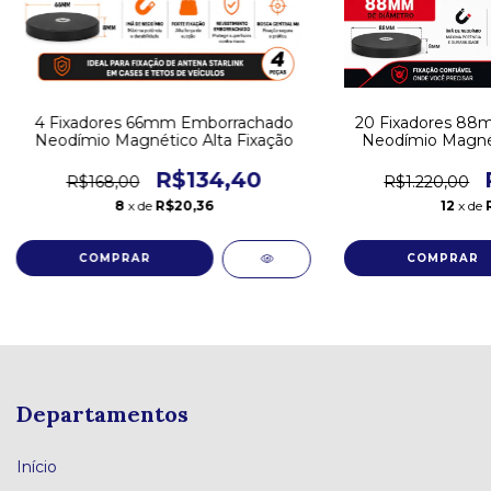
4 Fixadores 66mm Emborrachado
20 Fixadores 88
Neodímio Magnético Alta Fixação
Neodímio Magnét
R$134,40
R$168,00
R$1.220,00
8
x de
R$20,36
12
x de
Departamentos
Início