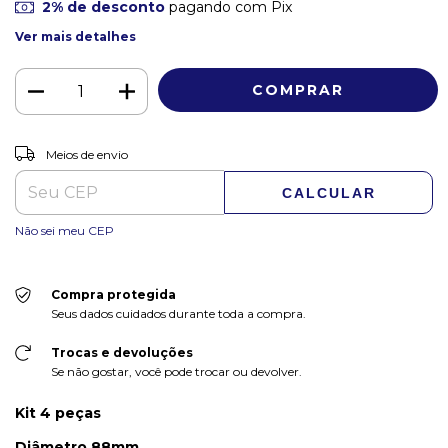
2% de desconto
pagando com Pix
Ver mais detalhes
ALTERAR CEP
Entregas para o CEP:
Meios de envio
CALCULAR
Não sei meu CEP
Compra protegida
Seus dados cuidados durante toda a compra.
Trocas e devoluções
Se não gostar, você pode trocar ou devolver.
Kit 4 peças
Diâmetro 88mm