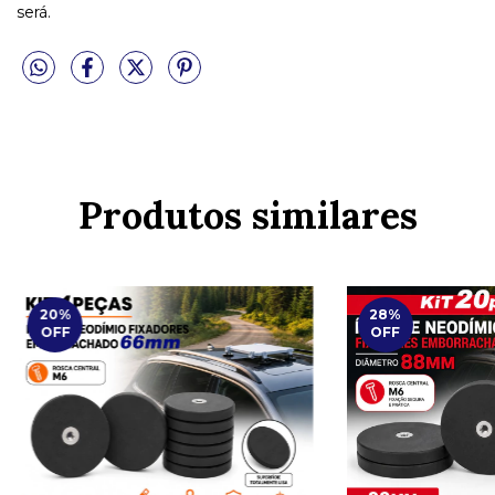
será.
Produtos similares
20
%
28
%
OFF
OFF