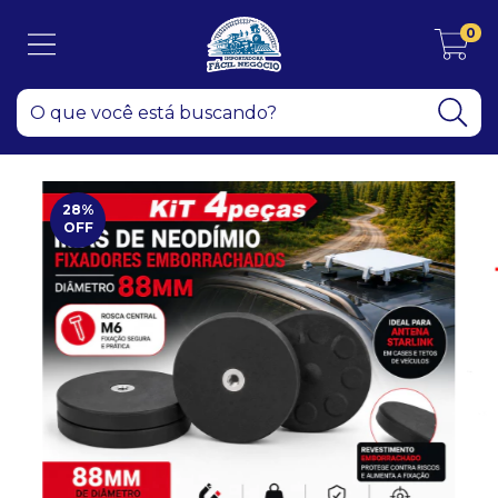
0
28
%
OFF