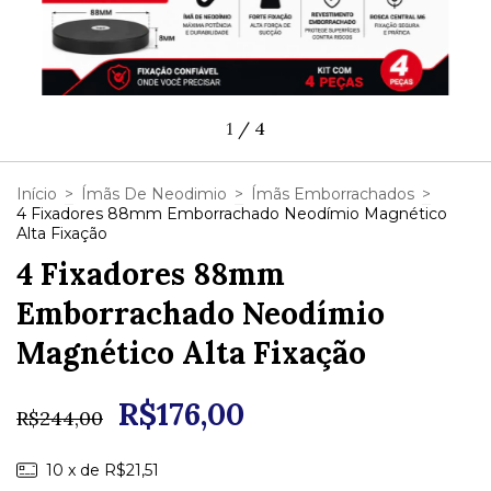
1
/
4
Início
>
Ímãs De Neodimio
>
Ímãs Emborrachados
>
4 Fixadores 88mm Emborrachado Neodímio Magnético
Alta Fixação
4 Fixadores 88mm
Emborrachado Neodímio
Magnético Alta Fixação
R$176,00
R$244,00
10
x de
R$21,51