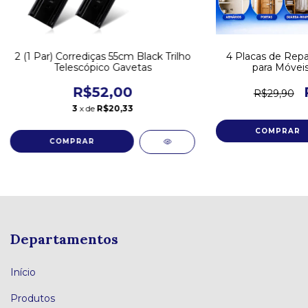
2 (1 Par) Corrediças 55cm Black Trilho
4 Placas de Repa
Telescópico Gavetas
para Móve
R$52,00
R$29,90
3
x de
R$20,33
Departamentos
Início
Produtos