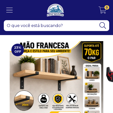
0
23
%
OFF