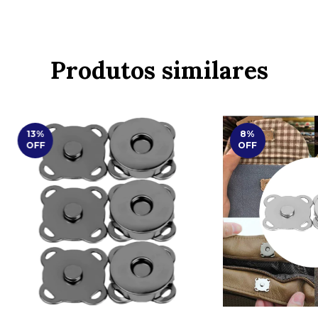
Produtos similares
13
%
8
%
OFF
OFF