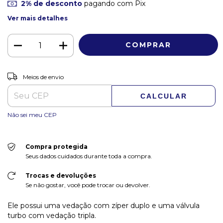
2% de desconto
pagando com Pix
Ver mais detalhes
ALTERAR CEP
Entregas para o CEP:
Meios de envio
CALCULAR
Não sei meu CEP
Compra protegida
Seus dados cuidados durante toda a compra.
Trocas e devoluções
Se não gostar, você pode trocar ou devolver.
Ele possui uma vedação com zíper duplo e uma válvula
turbo com vedação tripla.