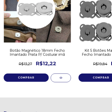
Botão Magnético 18mm Fecho
Kit 5 Botões M
Imantado Prata P/ Costurar imã
Fecho Imantado P
i
R$12,22
R$13,27
R$19,84