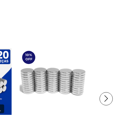
10
%
10
%
OFF
OFF