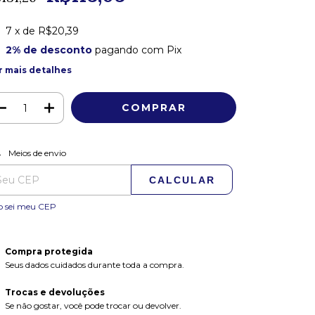
7
x de
R$20,39
2% de desconto
pagando com Pix
r mais detalhes
ALTERAR CEP
regas para o CEP:
Meios de envio
CALCULAR
o sei meu CEP
Compra protegida
Seus dados cuidados durante toda a compra.
Trocas e devoluções
Se não gostar, você pode trocar ou devolver.