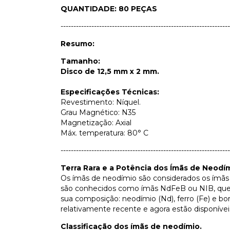
QUANTIDADE: 80 PEÇAS
------------------------------------------------------------------
Resumo:
Tamanho:
Disco de 12,5 mm x 2 mm.
Especificações Técnicas:
Revestimento: Níquel.
Grau Magnético: N35
Magnetização: Axial
Máx. temperatura: 80° C
------------------------------------------------------------------
Terra Rara e a Potência dos Ímãs de Neodí
Os ímãs de neodímio são considerados os ím
são conhecidos como ímãs NdFeB ou NIB, que
sua composição: neodímio (Nd), ferro (Fe) e bo
relativamente recente e agora estão disponíveis
Classificação dos ímãs de neodímio.