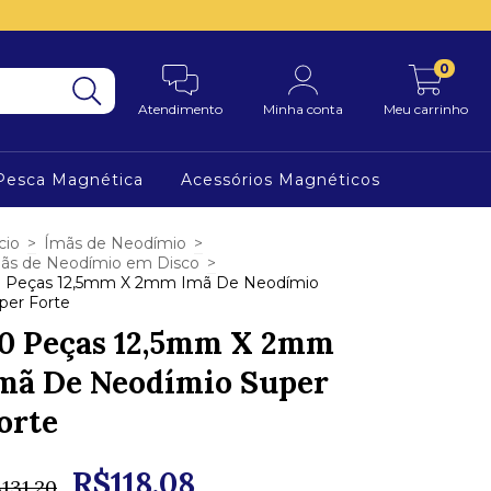
0
Atendimento
Minha conta
Meu carrinho
Pesca Magnética
Acessórios Magnéticos
cio
>
Ímãs de Neodímio
>
ãs de Neodímio em Disco
>
 Peças 12,5mm X 2mm Imã De Neodímio
per Forte
0 Peças 12,5mm X 2mm
mã De Neodímio Super
orte
R$118,08
131,20