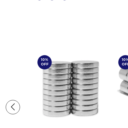
10
%
10
OFF
OF