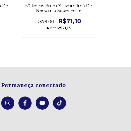
ã De
50 Peças 8mm X 1,5mm Imã De
100 Peça
Neodímio Super Forte
Neodí
R$71,10
R$79,00
R$22,
4
x de
R$21,13
Permaneça conectado