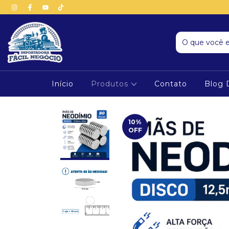
Início
Produtos
Contato
Blog 
10
%
OFF