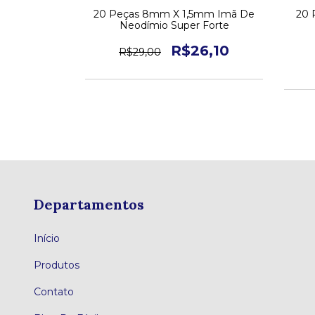
mm Imã De
20 Peças 8mm X 1,5mm Imã De
20 
 Forte
Neodímio Super Forte
9,50
R$26,10
R$29,00
04
Departamentos
Início
Produtos
Contato