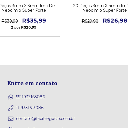
Peças 3mm X 3mm Ima De
20 Peças 3mm X 4mm Im
Neodímio Super Forte
Neodímio Super Forte
R$35,99
R$26,98
R$39,99
R$29,98
2
x de
R$20,99
Entre em contato
5511933163086
11 93316-3086
contato@facilnegocio.com.br