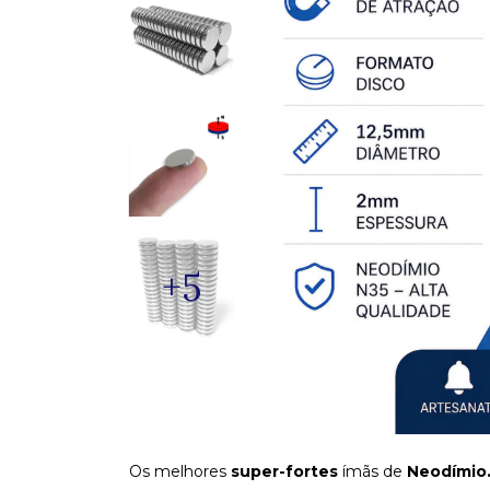
+5
Os melhores
super-fortes
ímãs de
Neod