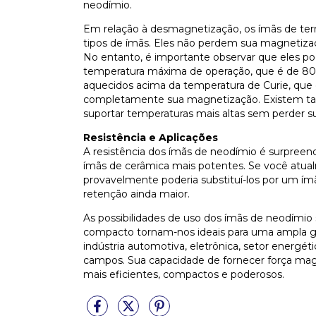
neodímio.
Em relação à desmagnetização, os ímãs de terra
tipos de ímãs. Eles não perdem sua magnetiza
No entanto, é importante observar que eles p
temperatura máxima de operação, que é de 80°
aquecidos acima da temperatura de Curie, que 
completamente sua magnetização. Existem ta
suportar temperaturas mais altas sem perder s
Resistência e Aplicações
A resistência dos ímãs de neodímio é surpreend
ímãs de cerâmica mais potentes. Se você atua
provavelmente poderia substituí-los por um í
retenção ainda maior.
As possibilidades de uso dos ímãs de neodímio 
compacto tornam-nos ideais para uma ampla ga
indústria automotiva, eletrônica, setor energé
campos. Sua capacidade de fornecer força magn
mais eficientes, compactos e poderosos.