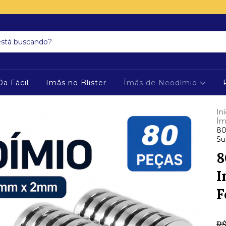
Da Fácil
Imãs no Blister
Ímãs de Neodímio
Iní
Ím
80
Su
8
I
F
R$