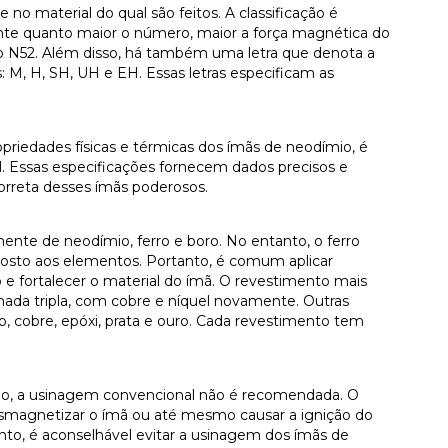
no material do qual são feitos. A classificação é
nte quanto maior o número, maior a força magnética do
é o N52. Além disso, há também uma letra que denota a
: M, H, SH, UH e EH. Essas letras especificam as
priedades físicas e térmicas dos ímãs de neodímio, é
al. Essas especificações fornecem dados precisos e
correta desses ímãs poderosos.
nte de neodímio, ferro e boro. No entanto, o ferro
xposto aos elementos. Portanto, é comum aplicar
o e fortalecer o material do ímã. O revestimento mais
da tripla, com cobre e níquel novamente. Outras
, cobre, epóxi, prata e ouro. Cada revestimento tem
mio, a usinagem convencional não é recomendada. O
smagnetizar o ímã ou até mesmo causar a ignição do
nto, é aconselhável evitar a usinagem dos ímãs de