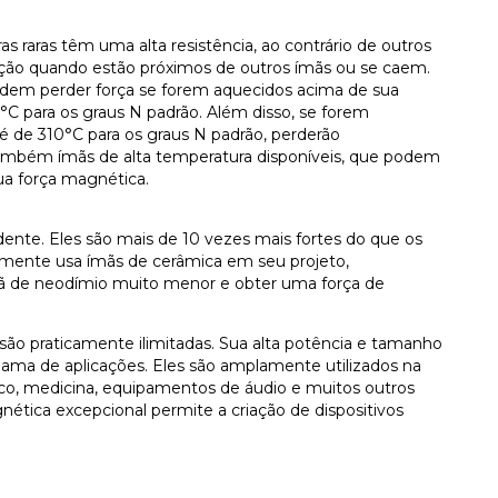
s raras têm uma alta resistência, ao contrário de outros
ção quando estão próximos de outros ímãs ou se caem.
odem perder força se forem aquecidos acima de sua
C para os graus N padrão. Além disso, se forem
é de 310°C para os graus N padrão, perderão
mbém ímãs de alta temperatura disponíveis, que podem
ua força magnética.
ente. Eles são mais de 10 vezes mais fortes do que os
lmente usa ímãs de cerâmica em seu projeto,
mã de neodímio muito menor e obter uma força de
são praticamente ilimitadas. Sua alta potência e tamanho
ma de aplicações. Eles são amplamente utilizados na
tico, medicina, equipamentos de áudio e muitos outros
ética excepcional permite a criação de dispositivos