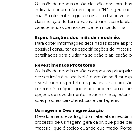
Os ímãs de neodímio são classificados com base 
indicada por um número após o "N", e geralme
ímã. Atualmente, o grau mais alto disponível 
classificação de temperatura do ímã, sendo elas
características de resistência térmica do ímã.
Especificações dos ímãs de neodímio.
Para obter informações detalhadas sobre as pro
possível consultar as especificações do materi
detalhados para ajudar na seleção e aplicação 
Revestimentos Protetores
Os ímãs de neodímio são compostos principalme
nesses ímãs é suscetível à corrosão se ficar e
revestimentos protetores para evitar a corrosã
comum é o níquel, que é aplicado em uma cama
opções de revestimento incluem zinco, estanho
suas próprias características e vantagens.
Usinagem e Desmagnetização
Devido à natureza frágil do material de neodí
processo de usinagem gera calor, que pode de
material, que é tóxico quando queimado. Porta