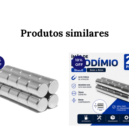
Produtos similares
%
10
%
F
OFF