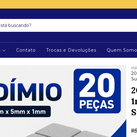
s
Contato
Trocas e Devoluções
Quem Somo
Iní
20
Su
2
1
S
R