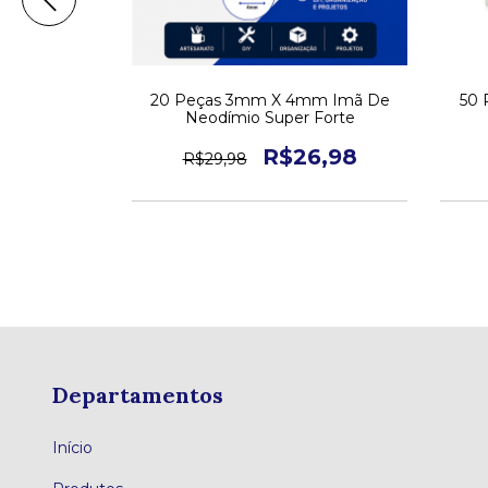
mm Imã De
20 Peças 3mm X 4mm Imã De
50 
 Forte
Neodímio Super Forte
1,10
R$26,98
R$29,98
3
Departamentos
Início