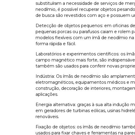
substituíram a necessidade de serviços de mer
neodímio, é possível recuperar objetos pesand
de busca são revestidos com aço e possuem um 
Detecção de objetos pequenos: em oficinas de
pequenas porcas ou parafusos caiam e rolem para
modelos flexíveis com um ímã de neodímio na 
forma rápida e fácil.
Laboratórios e experimentos científicos: os í
campo magnético mais forte, são indispensáveis
também são usados para conferir novas proprie
Indústria: Os ímãs de neodímio são amplamente 
eletromagnéticos, equipamentos médicos e muito
construção, decoração de interiores, montagem
aplicações.
Energia alternativa: graças à sua alta indução
em geradores de turbinas eólicas, usinas hidrelé
renováveis.
Fixação de objetos: os ímãs de neodímio també
usados para fixar chaves e ferramentas na pare