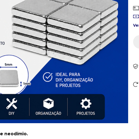
Ve
de neodímio.