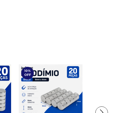
10
%
10
%
OFF
OFF