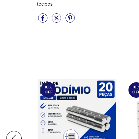
tecidos.
10
%
10
OFF
OF