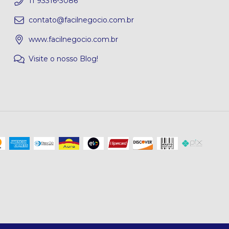
11 93316-3086
contato@facilnegocio.com.br
www.facilnegocio.com.br
Visite o nosso Blog!