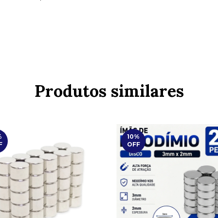
Produtos similares
%
10
%
F
OFF