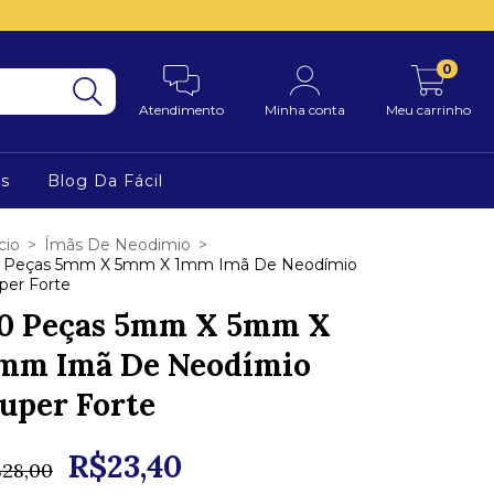
0
Atendimento
Minha conta
Meu carrinho
s
Blog Da Fácil
cio
>
Ímãs De Neodimio
>
 Peças 5mm X 5mm X 1mm Imã De Neodímio
per Forte
0 Peças 5mm X 5mm X
mm Imã De Neodímio
uper Forte
R$23,40
$28,00