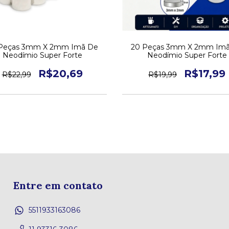
Peças 3mm X 2mm Imã De
20 Peças 3mm X 2mm Im
Neodímio Super Forte
Neodímio Super Forte
R$20,69
R$17,99
R$22,99
R$19,99
Entre em contato
5511933163086