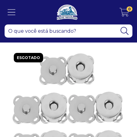
0
ESGOTADO