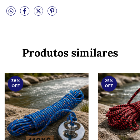
Produtos similares
38
%
25
%
OFF
OFF