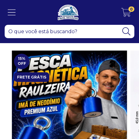
0
15
%
OFF
FRETE GRÁTIS