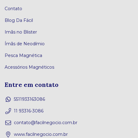
Contato
Blog Da Fácil
Imãs no Blister
Ímãs de Neodímio
Pesca Magnética
Acessórios Magnéticos
Entre em contato
5511933163086
11 93316-3086
contato@facilnegocio.com.br
www.facilnegocio.com.br