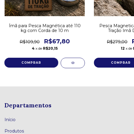
Ímã para Pesca Magnética até 110
Pesca Magnetic
kg com Corda de 10 m
Tração Imã 
R$67,80
R$109,90
R$279,00
4
x de
R$20,15
12
x de
Departamentos
Início
Produtos