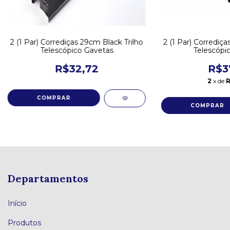
2 (1 Par) Corrediças 29cm Black Trilho
2 (1 Par) Corrediça
Telescópico Gavetas
Telescópi
R$32,72
R$3
2
x de
R
Departamentos
Início
Produtos