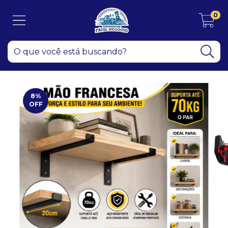
0
8
%
OFF