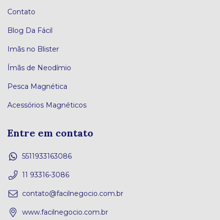
Contato
Blog Da Fácil
Imãs no Blister
Ímãs de Neodímio
Pesca Magnética
Acessórios Magnéticos
Entre em contato
5511933163086
11 93316-3086
contato@facilnegocio.com.br
www.facilnegocio.com.br