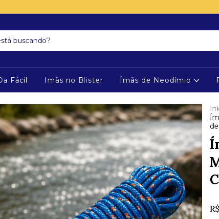
Da Fácil
Imãs no Blister
Ímãs de Neodímio
Iní
Ím
de
Í
M
C
R$