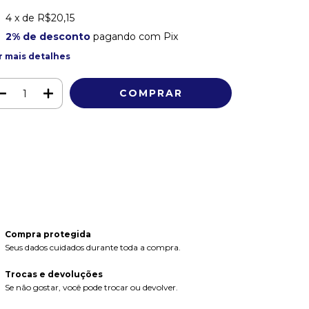
4
x de
R$20,15
2% de desconto
pagando com Pix
r mais detalhes
Meios de envio
ALTERAR CEP
regas para o CEP:
CALCULAR
ça login
e use seus dados de entrega
o sei meu CEP
Compra protegida
Seus dados cuidados durante toda a compra.
Trocas e devoluções
Se não gostar, você pode trocar ou devolver.