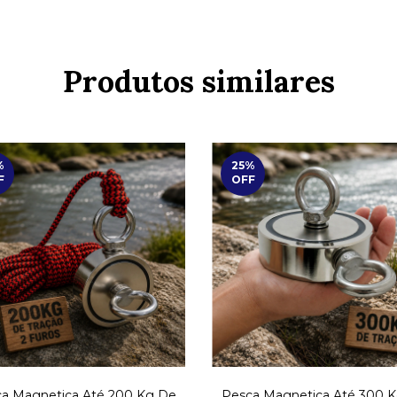
Produtos similares
%
25
%
F
OFF
a Magnetica Até 200 Kg De
Pesca Magnetica Até 300 