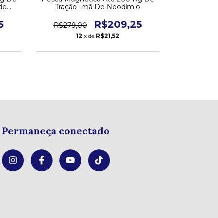
de
Tração Imã De Neodímio
Magnetica 
o
5
R$209,25
R$279,00
R$228,
12
x de
R$21,52
Permaneça conectado