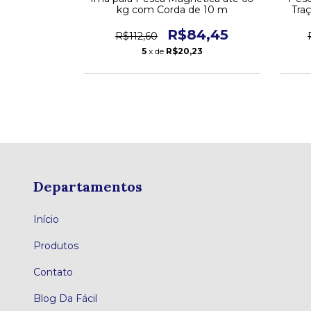
da
kg com Corda de 10 m
Tra
4,00
R$84,45
R$112,60
02
5
x de
R$20,23
Departamentos
Início
Produtos
Contato
Blog Da Fácil