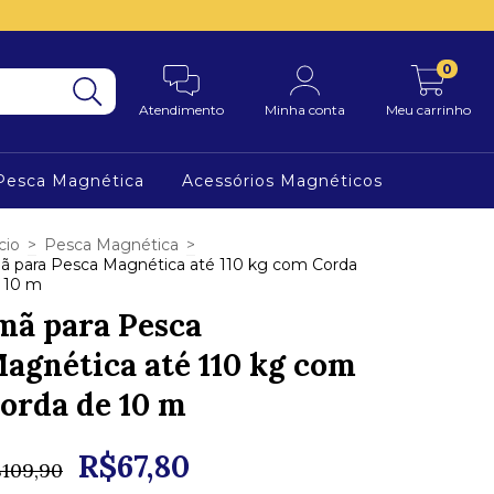
0
Atendimento
Minha conta
Meu carrinho
Pesca Magnética
Acessórios Magnéticos
cio
>
Pesca Magnética
>
ã para Pesca Magnética até 110 kg com Corda
 10 m
mã para Pesca
agnética até 110 kg com
orda de 10 m
R$67,80
109,90