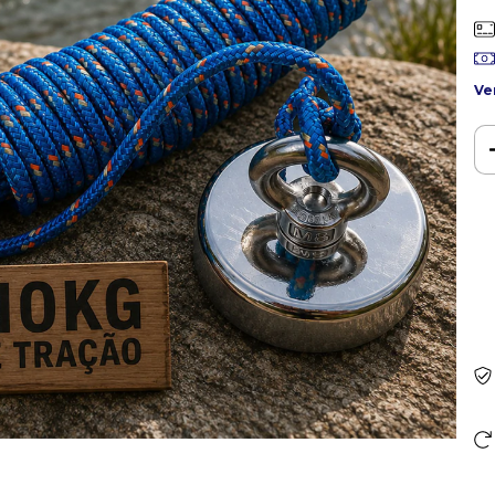
Ve
Ent
Fa
Nã