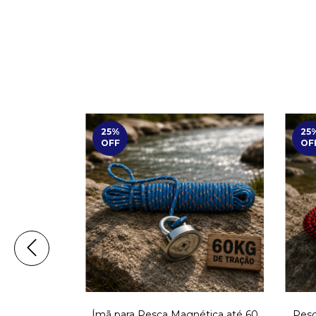
25
%
25
OFF
OF
tica até 80
Ímã para Pesca Magnética até 60
Pesc