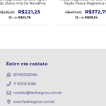
ção 2furos Imã De Neodímio
Tração Pesca Magnetica 
Arrasto Imã De Neodími
R$221,25
R$372,7
R$295,00
R$497,00
12
x de
R$22,76
12
x de
R$38,34
Entre em contato
5511933163086
11 93316-3086
contato@facilnegocio.com.br
www.facilnegocio.com.br