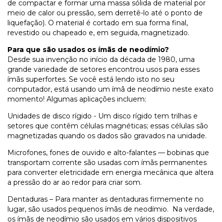
de compactar e formar uma massa sólida de material por
meio de calor ou pressão, sem derretê-lo até o ponto de
liquefação). O material é cortado em sua forma final,
revestido ou chapeado e, em seguida, magnetizado.
Para que são usados os ímãs de neodímio?
Desde sua invenção no início da década de 1980, uma
grande variedade de setores encontrou usos para esses
ímãs superfortes. Se você está lendo isto no seu
computador, está usando um ímã de neodímio neste exato
momento! Algumas aplicações incluem:
Unidades de disco rígido - Um disco rígido tem trilhas e
setores que contêm células magnéticas; essas células são
magnetizadas quando os dados são gravados na unidade.
Microfones, fones de ouvido e alto-falantes — bobinas que
transportam corrente são usadas com ímãs permanentes
para converter eletricidade em energia mecânica que altera
a pressão do ar ao redor para criar som.
Dentaduras – Para manter as dentaduras firmemente no
lugar, são usados pequenos ímãs de neodímio. Na verdade,
os ímãs de neodímio são usados em vários dispositivos