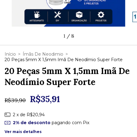
1
/
8
Início
>
Ímãs De Neodimio
>
20 Peças 5mm X 1,5mm Imã De Neodímio Super Forte
20 Peças 5mm X 1,5mm Imã De
Neodímio Super Forte
R$35,91
R$39,90
2
x de
R$20,94
2% de desconto
pagando com Pix
Ver mais detalhes