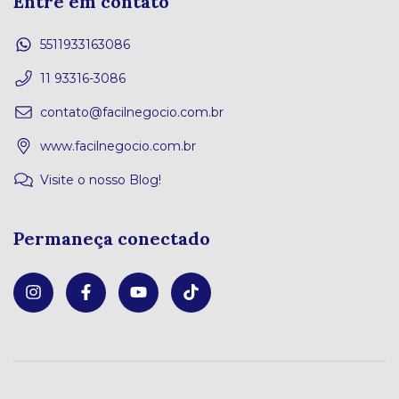
Entre em contato
5511933163086
11 93316-3086
contato@facilnegocio.com.br
www.facilnegocio.com.br
Visite o nosso Blog!
Permaneça conectado