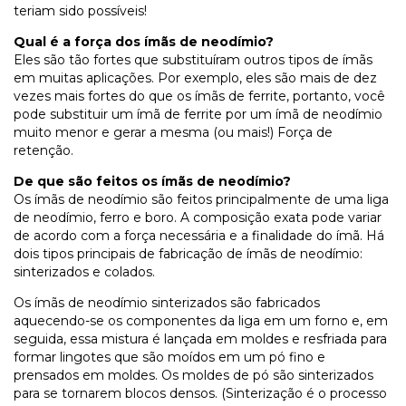
teriam sido possíveis!
Qual é a força dos ímãs de neodímio?
Eles são tão fortes que substituíram outros tipos de ímãs
em muitas aplicações. Por exemplo, eles são mais de dez
vezes mais fortes do que os ímãs de ferrite, portanto, você
pode substituir um ímã de ferrite por um ímã de neodímio
muito menor e gerar a mesma (ou mais!) Força de
retenção.
De que são feitos os ímãs de neodímio?
Os ímãs de neodímio são feitos principalmente de uma liga
de neodímio, ferro e boro. A composição exata pode variar
de acordo com a força necessária e a finalidade do ímã. Há
dois tipos principais de fabricação de ímãs de neodímio:
sinterizados e colados.
Os ímãs de neodímio sinterizados são fabricados
aquecendo-se os componentes da liga em um forno e, em
seguida, essa mistura é lançada em moldes e resfriada para
formar lingotes que são moídos em um pó fino e
prensados em moldes. Os moldes de pó são sinterizados
para se tornarem blocos densos. (Sinterização é o processo