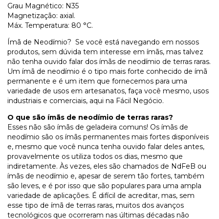
Grau Magnético: N35
Magnetização: axial.
Máx. Temperatura: 80 °C.
Ímã de Neodímio? Se você está navegando em nossos
produtos, sem dúvida tem interesse em ímãs, mas talvez
não tenha ouvido falar dos ímãs de neodímio de terras raras.
Um ímã de neodímio é o tipo mais forte conhecido de ímã
permanente e é um item que fornecemos para uma
variedade de usos em artesanatos, faça você mesmo, usos
industriais e comerciais, aqui na Fácil Negócio.
O que são ímãs de neodímio de terras raras?
Esses não são ímãs de geladeira comuns! Os ímãs de
neodímio são os ímãs permanentes mais fortes disponíveis
e, mesmo que você nunca tenha ouvido falar deles antes,
provavelmente os utiliza todos os dias, mesmo que
indiretamente. Às vezes, eles são chamados de NdFeB ou
ímãs de neodímio e, apesar de serem tão fortes, também
são leves, e é por isso que são populares para uma ampla
variedade de aplicações. É difícil de acreditar, mas, sem
esse tipo de ímã de terras raras, muitos dos avanços
tecnológicos que ocorreram nas últimas décadas não