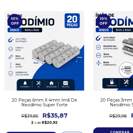
10
%
10
%
OFF
OFF
20 Peças 6mm X 4mm Imã De
20 Peças 3mm
Neodímio Super Forte
Neodímio S
R$35,87
R$39,85
R$29,98
2
x de
R$20,92