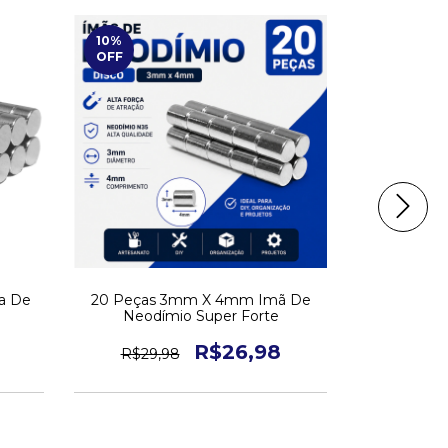
10
%
10
%
OFF
OFF
a De
20 Peças 3mm X 4mm Imã De
50 Peças
Neodímio Super Forte
Neodí
R$26,98
R$29,98
R$79