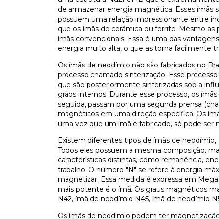
de armazenar energia magnética. Esses ímãs 
possuem uma relação impressionante entre indu
que os ímãs de cerâmica ou ferrite. Mesmo a
ímãs convencionais. Essa é uma das vantagen
energia muito alta, o que as torna facilmente tr
Os ímãs de neodímio não são fabricados no Bra
processo chamado sinterização. Esse processo 
que são posteriormente sinterizadas sob a inf
grãos internos. Durante esse processo, os ím
seguida, passam por uma segunda prensa (cham
magnéticos em uma direção específica. Os ím
uma vez que um ímã é fabricado, só pode ser m
Existem diferentes tipos de ímãs de neodímio, 
Todos eles possuem a mesma composição, mas
características distintas, como remanência, e
trabalho. O número "N" se refere à energia máx
magnetizar. Essa medida é expressa em MegaG
mais potente é o ímã. Os graus magnéticos ma
N42, ímã de neodímio N45, ímã de neodímio N
Os ímãs de neodímio podem ter magnetização a