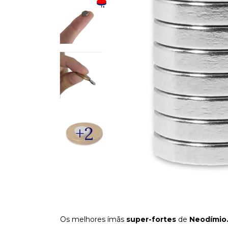
+2
Os melhores ímãs
super-fortes
de
Neo