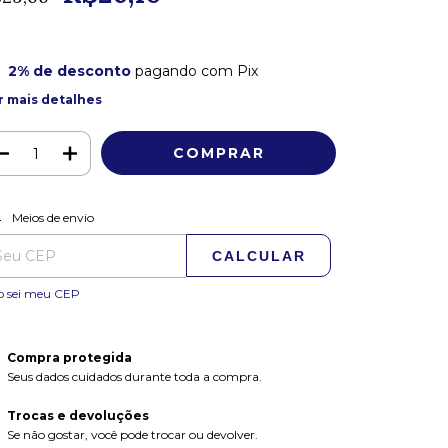
2% de desconto
pagando com Pix
r mais detalhes
ALTERAR CEP
regas para o CEP:
Meios de envio
CALCULAR
o sei meu CEP
Compra protegida
Seus dados cuidados durante toda a compra.
Trocas e devoluções
Se não gostar, você pode trocar ou devolver.