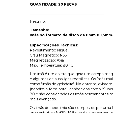
QUANTIDADE: 20 PEÇAS
__________________________________________
Resumo:
Tamanho:
Imãs no formato de disco de 8mm X 1,5mm.
Especificações Técnicas:
Revestimento: Níquel.
Grau Magnético: N35
Magnetização: Axial
Máx. Temperatura: 80 °C
Um ímã é um objeto que gera um campo magnéti
e algumas de suas ligas metálicas. Os ímãs ma
como "ímãs de geladeira". No entanto, existem 
(neodímio-ferro-boro), conhecidos como "Super
80 e são considerados os ímãs permanentes ma
mais avançado.
Os ímãs de neodímio são compostos por uma lig
uma estrutura Nd2Fe14B que é extremamente d