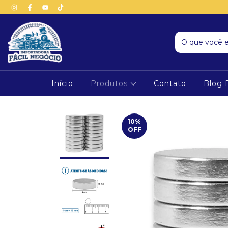
Início
Produtos
Contato
Blog 
10
%
OFF