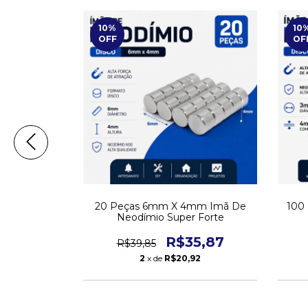
10
%
10
OFF
OF
mm Imã De
20 Peças 6mm X 4mm Imã De
100
 Forte
Neodímio Super Forte
6,08
R$35,87
R$39,85
2
x de
R$20,92