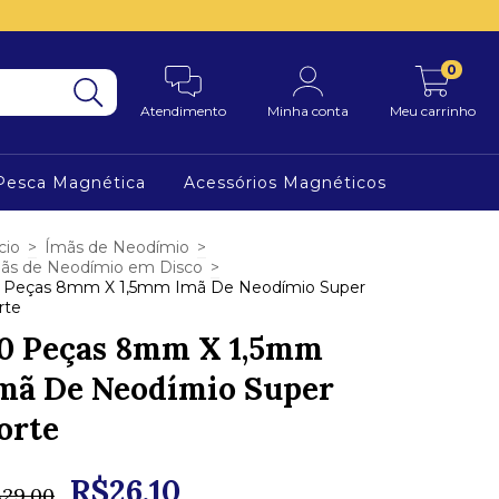
0
Atendimento
Minha conta
Meu carrinho
Pesca Magnética
Acessórios Magnéticos
cio
>
Ímãs de Neodímio
>
ãs de Neodímio em Disco
>
 Peças 8mm X 1,5mm Imã De Neodímio Super
rte
0 Peças 8mm X 1,5mm
mã De Neodímio Super
orte
R$26,10
$29,00