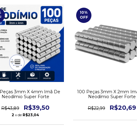
%
10
%
F
OFF
 Peças 3mm X 4mm Imã De
100 Peças 3mm X 2mm Im
Neodímio Super Forte
Neodímio Super Forte
R$39,50
R$20,69
R$43,89
R$22,99
2
x de
R$23,04