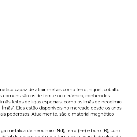
co capaz de atrair metais como ferro, níquel, cobalto
is comuns são os de ferrite ou cerâmica, conhecidos
ímãs feitos de ligas especiais, como os ímãs de neodímio
 Ímãs". Eles estão disponíveis no mercado desde os anos
is poderosos. Atualmente, são o material magnético
a metálica de neodímio (Nd), ferro (Fe) e boro (B), com
ifícil de desmagnetizar e tem uma capacidade elevada