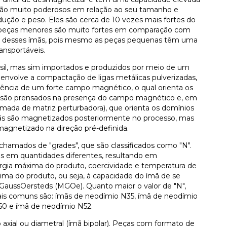
são muito poderosos em relação ao seu tamanho e
ção e peso. Eles são cerca de 10 vezes mais fortes do
s peças menores são muito fortes em comparação com
s desses ímãs, pois mesmo as peças pequenas têm uma
ansportáveis.
sil, mas sim importados e produzidos por meio de um
envolve a compactação de ligas metálicas pulverizadas,
luência de um forte campo magnético, o qual orienta os
ãs são prensados na presença do campo magnético e, em
ada de matriz perturbadora), que orienta os domínios
ãs são magnetizados posteriormente no processo, mas
agnetizado na direção pré-definida.
chamados de "grades", que são classificados como "N".
 em quantidades diferentes, resultando em
nergia máxima do produto, coercividade e temperatura de
ima do produto, ou seja, à capacidade do ímã de se
aussOersteds (MGOe). Quanto maior o valor de "N",
is comuns são: ímãs de neodímio N35, ímã de neodímio
50 e ímã de neodímio N52.
xial ou diametral (ímã bipolar). Peças com formato de