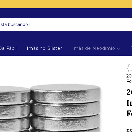
Da Fácil
Imãs no Blister
Ímãs de Neodímio
Iní
Ím
20
Fo
2
I
F
R