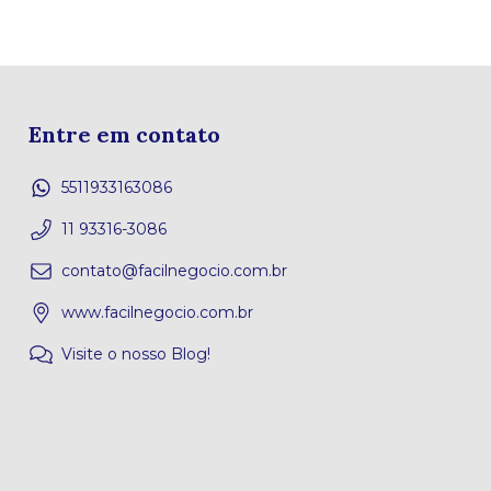
Entre em contato
5511933163086
11 93316-3086
contato@facilnegocio.com.br
www.facilnegocio.com.br
Visite o nosso Blog!