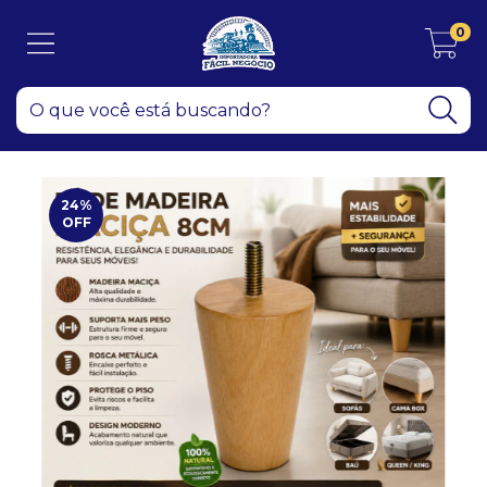
0
24
%
OFF