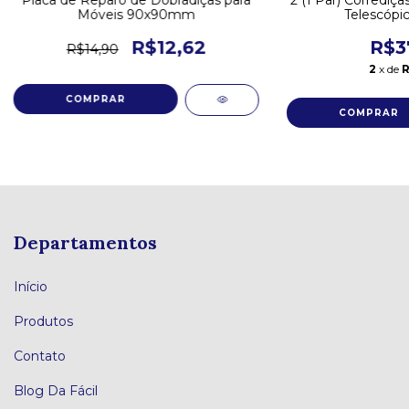
Placa de Reparo de Dobradiças para
2 (1 Par) Corrediça
Móveis 90x90mm
Telescópi
R$12,62
R$3
R$14,90
2
x de
R
Departamentos
Início
Produtos
Contato
Blog Da Fácil