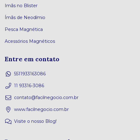
Imãs no Blister
Ímãs de Neodímio
Pesca Magnética
Acessórios Magnéticos
Entre em contato
5511933163086
11 93316-3086
contato@facilnegocio.com.br
www.facilnegocio.com.br
Visite o nosso Blog!