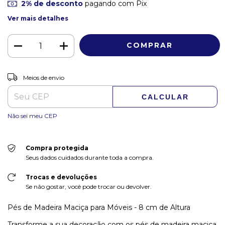
2% de desconto
pagando com Pix
Ver mais detalhes
ALTERAR CEP
Entregas para o CEP:
Meios de envio
CALCULAR
Não sei meu CEP
Compra protegida
Seus dados cuidados durante toda a compra.
Trocas e devoluções
Se não gostar, você pode trocar ou devolver.
Pés de Madeira Maciça para Móveis - 8 cm de Altura
Transforme a sua decoração com os pés de madeira maciça