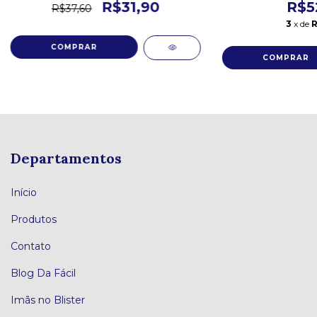
R$31,90
R$5
R$37,60
3
x de
R
Departamentos
Início
Produtos
Contato
Blog Da Fácil
Imãs no Blister