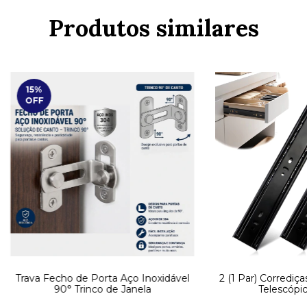
Produtos similares
15
%
OFF
Trava Fecho de Porta Aço Inoxidável
2 (1 Par) Corrediça
90° Trinco de Janela
Telescópi