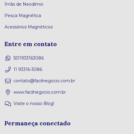
Ímãs de Neodímio
Pesca Magnética
Acessórios Magnéticos
Entre em contato
5511933163086
11 93316-3086
contato@facilnegocio.com.br
www.facilnegocio.com.br
Visite o nosso Blog!
Permaneça conectado