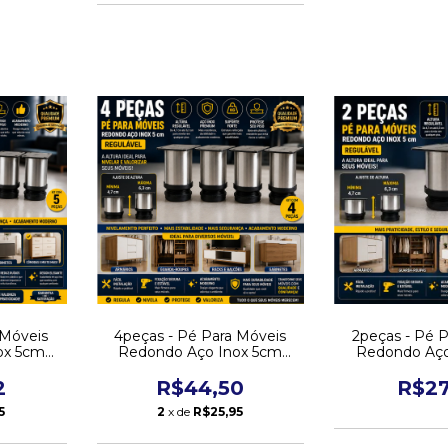
 Móveis
4peças - Pé Para Móveis
2peças - Pé 
ox 5cm
Redondo Aço Inox 5cm
Redondo Aço
rateado
Regulável Cor Prateado
Regul
2
R$44,50
R$27
5
2
x de
R$25,95