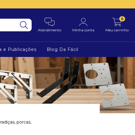
0
Atendimento
Minha conta
Meu carrinho
a e Publicações
Blog Da Fácil
radiças, porcas,