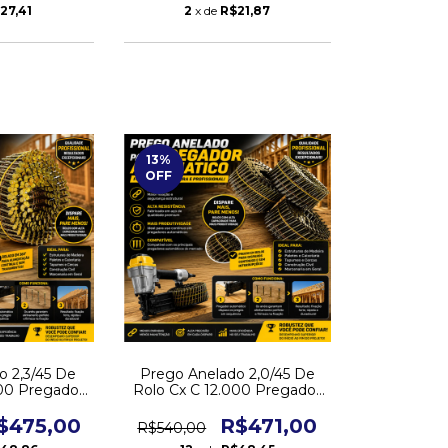
27,41
2
x de
R$21,87
13
%
OFF
o 2,3/45 De
Prego Anelado 2,0/45 De
000 Pregador
Rolo Cx C 12.000 Pregador
tico
Pneumático
$475,00
R$471,00
R$540,00