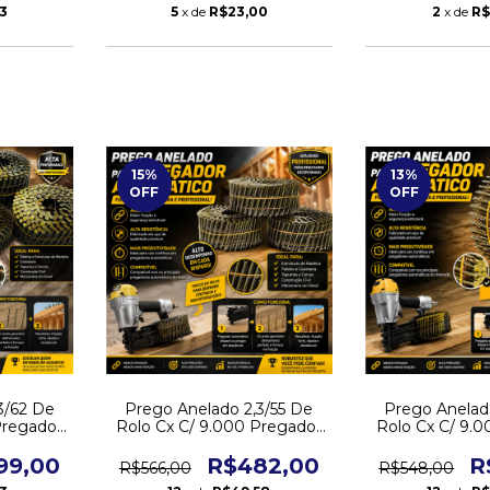
3
5
x de
R$23,00
2
x de
R$
15
%
13
%
OFF
OFF
3/62 De
Prego Anelado 2,3/55 De
Prego Anelad
Pregador
Rolo Cx C/ 9.000 Pregador
Rolo Cx C/ 9.
o
Pneumático
Pneumá
99,00
R$482,00
R
R$566,00
R$548,00