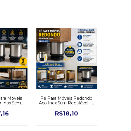
Para Móveis
Pé Para Móveis Redondo
 Inox 5cm
Aço Inox 5cm Regulável - 1
ável
Un
,16
R$18,10