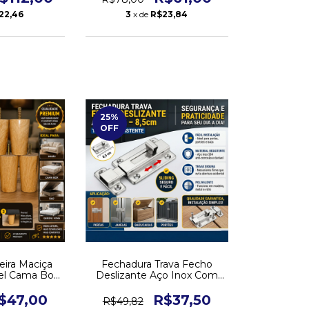
22,46
3
x de
R$23,84
25
%
OFF
eira Maciça
Fechadura Trava Fecho
el Cama Box
Deslizante Aço Inox Com
King
Parafuso 8,5cm Tramela
$47,00
R$37,50
R$49,82