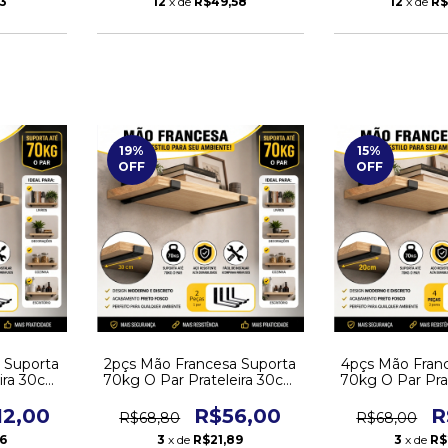
33
12
x de
R$49,58
12
x de
R$
19
%
15
%
OFF
OFF
 Suporta
2pçs Mão Francesa Suporta
4pçs Mão Fran
eira 30cm
70kg O Par Prateleira 30cm
70kg O Par Pra
ima
Suporte - Cima
Suporte 
12,00
R$56,00
R
R$68,80
R$68,00
6
3
x de
R$21,89
3
x de
R$