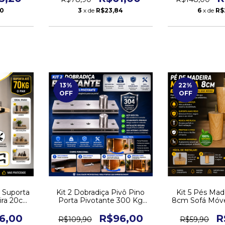
70
3
x de
R$23,84
6
x de
R$
13
%
22
%
OFF
OFF
 Suporta
Kit 2 Dobradiça Pivô Pino
Kit 5 Pés Mad
eira 20cm
Porta Pivotante 300 Kg
8cm Sofá Móv
ixa
2pçs Aço Inox 304
Queen 
6,00
R$96,00
R
R$109,90
R$59,90