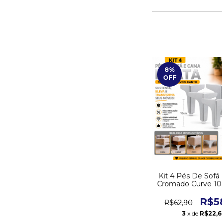
8
%
OFF
Kit 4 Pés De Sof
Cromado Curve 10
Móveis Can
R$5
R$62,90
3
x de
R$22,6