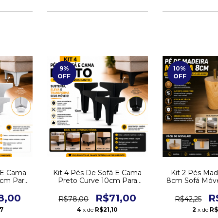
9
%
10
%
OFF
OFF
á E Cama
Kit 4 Pés De Sofá E Cama
Kit 2 Pés Mad
cm Para
Preto Curve 10cm Para
8cm Sofá Móv
to
Móveis Canto
Queen 
8,00
R$71,00
R
R$78,00
R$42,25
7
4
x de
R$21,10
2
x de
R$