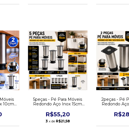
 Móveis
5peças - Pé Para Móveis
2peças - Pé 
x 10cm
Redondo Aço Inox 15cm
Redondo Aço
Regulável
Regul
0
R$55,20
R$28
3
x de
R$21,58