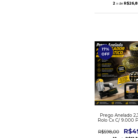
2
x de
R$26,8
17
%
OFF
Prego Anelado 2,
Rolo Cx C/ 9.000 
Pneumátic
R$4
R$598,00