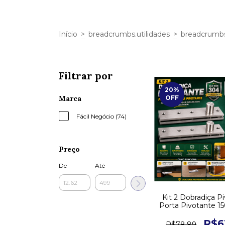
Início
>
breadcrumbs.utilidades
>
breadcrumbs
Filtrar por
20
%
Marca
OFF
Fácil Negócio (74)
Preço
De
Até
Kit 2 Dobradiça P
Porta Pivotante 1
Inox 304 Ca
R$6
R$78,89