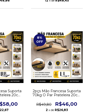
48,86
12
x de
R$48,45
8
%
OFF
cesa Suporta
2pçs Mão Francesa Suporta
teleira 20cm
70kg O Par Prateleira 20cm
- Cima
Suporte - Cima
$58,00
R$46,00
R$49,80
22,67
2
x de
R$26,83