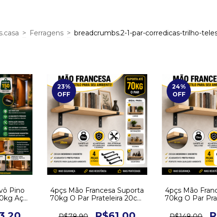
.casa
>
Ferragens
>
breadcrumbs.2-1-par-corredicas-trilho-te
23
%
24
%
OFF
OFF
ivô Pino
4pçs Mão Francesa Suporta
4pçs Mão Fran
50kg Aço
70kg O Par Prateleira 20cm
70kg O Par Pra
nto
Suporte - Baixa
Suporte 
3,20
R$61,00
R
R$78,90
R$148,00