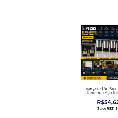
5peças - Pé Para
Redondo Aço In
Regulável Cor P
R$54,6
3
x de
R$21,3