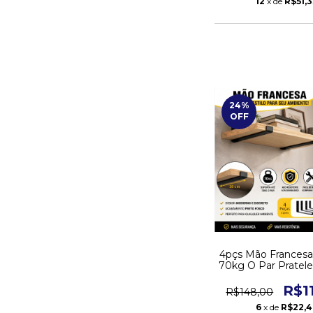
12
x de
R$51,
24
%
OFF
4pçs Mão Francesa
70kg O Par Pratel
Suporte - C
R$1
R$148,00
6
x de
R$22,4