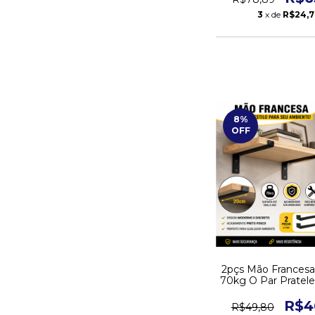
3
x de
R$24,
8
%
OFF
2pçs Mão Francesa
70kg O Par Pratel
Suporte - Ba
R$4
R$49,80