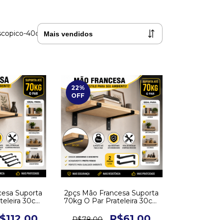
lescopico-40cm-gaveta-movel
22
%
OFF
cesa Suporta
2pçs Mão Francesa Suporta
teleira 30cm
70kg O Par Prateleira 30cm
- Baixa
Suporte - Baixa
$112,00
R$61,00
R$78,00